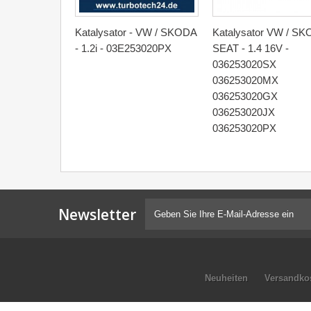
Katalysator - VW / SKODA
Katalysator VW / SK
- 1.2i - 03E253020PX
SEAT - 1.4 16V -
036253020SX
036253020MX
036253020GX
036253020JX
036253020PX
Newsletter
Neuheiten
Versandko