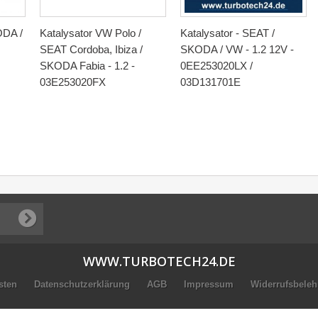
ODA /
Katalysator VW Polo /
Katalysator - SEAT /
SEAT Cordoba, Ibiza /
SKODA / VW - 1.2 12V -
SKODA Fabia - 1.2 -
0EE253020LX /
03E253020FX
03D131701E
WWW.TURBOTECH24.DE
sten
Datenschutzerklärung
AGB
Impressum
Widerrufsbele