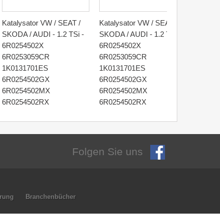
Katalysator VW / SEAT /
Katalysator VW / SEAT /
Katalys
SKODA / AUDI - 1.2 TSi -
SKODA / AUDI - 1.2 TSi -
SKODA 
6R0254502X
6R0254502X
Ibiza, 
6R0253059CR
6R0253059CR
03E25
1K0131701ES
1K0131701ES
6R0254502GX
6R0254502GX
6R0254502MX
6R0254502MX
6R0254502RX
6R0254502RX
Folgen Sie uns
hrung
Branchenbücher