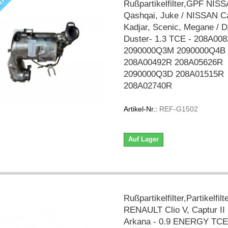
IT
Rußpartikelfilter,GPF NIS
Qashqai, Juke / NISSAN Ca
Kadjar, Scenic, Megane / 
Duster- 1.3 TCE - 208A00
2090000Q3M 2090000Q4B
208A00492R 208A05626R
2090000Q3D 208A01515R
208A02740R
Artikel-Nr.:
REF-G1502
Auf Lager
Rußpartikelfilter,Partikelfil
RENAULT Clio V, Captur II 
Arkana - 0.9 ENERGY TCE