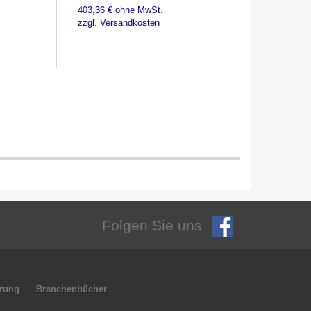
403,36 € ohne MwSt.
zzgl. Versandkosten
Folgen Sie uns
hrung
Branchenbücher