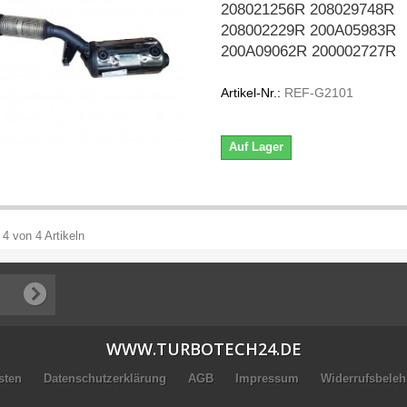
208021256R 208029748R
208002229R 200A05983R
200A09062R 200002727R
Artikel-Nr.:
REF-G2101
Auf Lager
 4 von 4 Artikeln
WWW.TURBOTECH24.DE
sten
Datenschutzerklärung
AGB
Impressum
Widerrufsbele