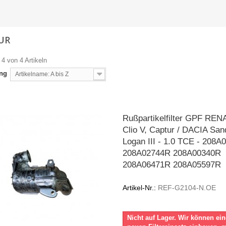
UR
 4 von 4 Artikeln
ung
Artikelname: A bis Z
Rußpartikelfilter GPF RE
Clio V, Captur / DACIA San
Logan III - 1.0 TCE - 208
208A02744R 208A00340R
208A06471R 208A05597R
Artikel-Nr.:
REF-G2104-N.OE
Nicht auf Lager. Wir können ei