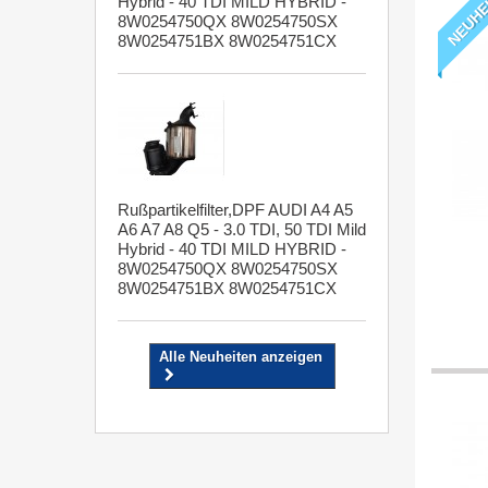
NEUHE
Hybrid - 40 TDI MILD HYBRID -
8W0254750QX 8W0254750SX
8W0254751BX 8W0254751CX
Rußpartikelfilter,DPF AUDI A4 A5
A6 A7 A8 Q5 - 3.0 TDI, 50 TDI Mild
Hybrid - 40 TDI MILD HYBRID -
8W0254750QX 8W0254750SX
8W0254751BX 8W0254751CX
Alle Neuheiten anzeigen