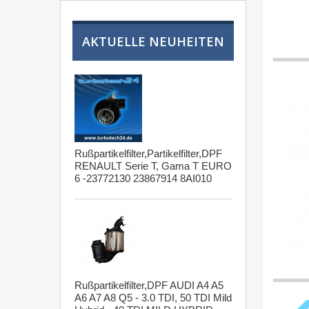
AKTUELLE NEUHEITEN
Rußpartikelfilter,Partikelfilter,DPF
RENAULT Serie T, Gama T EURO
6 -23772130 23867914 8AI010
Rußpartikelfilter,DPF AUDI A4 A5
A6 A7 A8 Q5 - 3.0 TDI, 50 TDI Mild