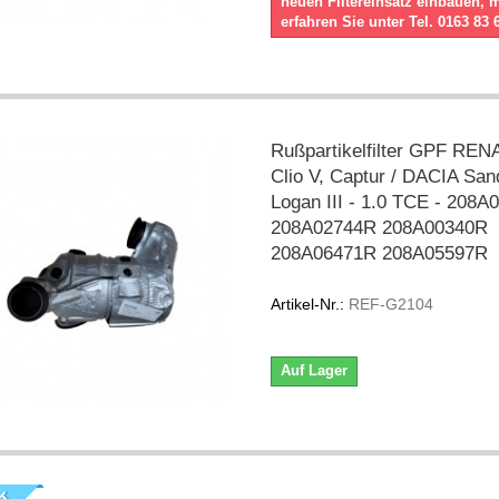
neuen Filtereinsatz einbauen, 
erfahren Sie unter Tel. 0163 83 
Rußpartikelfilter GPF RE
Clio V, Captur / DACIA San
Logan III - 1.0 TCE - 208
208A02744R 208A00340R
208A06471R 208A05597R
Artikel-Nr.:
REF-G2104
Auf Lager