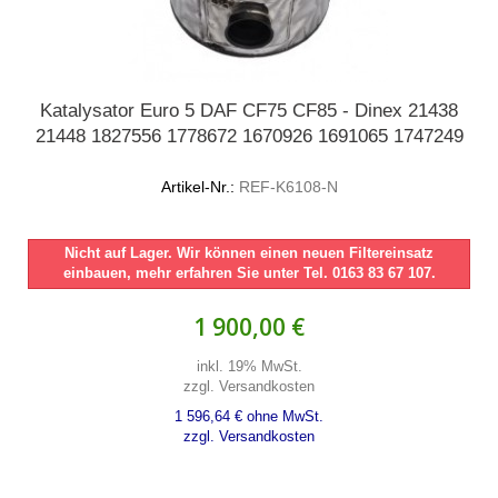
Katalysator Euro 5 DAF CF75 CF85 - Dinex 21438
21448 1827556 1778672 1670926 1691065 1747249
Artikel-Nr.:
REF-K6108-N
Nicht auf Lager. Wir können einen neuen Filtereinsatz
einbauen, mehr erfahren Sie unter Tel. 0163 83 67 107.
1 900,00 €
inkl. 19% MwSt.
zzgl. Versandkosten
1 596,64 € ohne MwSt.
zzgl. Versandkosten