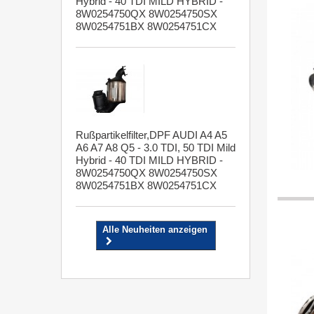
Hybrid - 40 TDI MILD HYBRID -
8W0254750QX 8W0254750SX
8W0254751BX 8W0254751CX
Rußpartikelfilter,DPF AUDI A4 A5
A6 A7 A8 Q5 - 3.0 TDI, 50 TDI Mild
Hybrid - 40 TDI MILD HYBRID -
8W0254750QX 8W0254750SX
8W0254751BX 8W0254751CX
Alle Neuheiten anzeigen