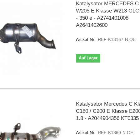
Katalysator MERCEDES C 
W205 E Klasse W213 GLC
- 350 e - A2741401008
A2641402600
Artikel-Nr.:
REF-K13167-N.OE
Auf Lager
Katalysator Mercedes C Kl
C180 / C200 E Klasse E200
1.8 - A2044904356 KT0335
Artikel-Nr.:
REF-K1360-N.OE