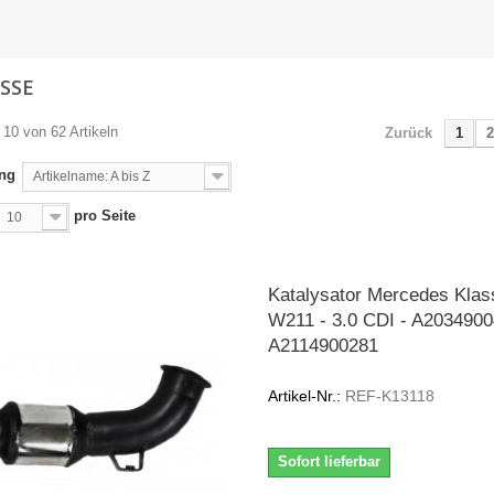
ASSE
 10 von 62 Artikeln
Zurück
1
2
ung
Artikelname: A bis Z
pro Seite
10
Katalysator Mercedes Klas
W211 - 3.0 CDI - A203490
A2114900281
Artikel-Nr.:
REF-K13118
Sofort lieferbar