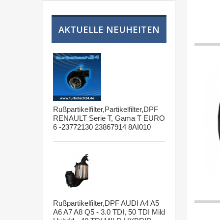
AKTUELLE NEUHEITEN
Rußpartikelfilter,Partikelfilter,DPF
RENAULT Serie T, Gama T EURO
6 -23772130 23867914 8AI010
Rußpartikelfilter,DPF AUDI A4 A5
A6 A7 A8 Q5 - 3.0 TDI, 50 TDI Mild