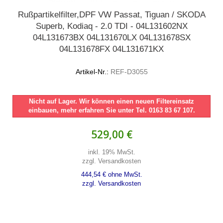
Rußpartikelfilter,DPF VW Passat, Tiguan / SKODA
Superb, Kodiaq - 2.0 TDI - 04L131602NX
04L131673BX 04L131670LX 04L131678SX
04L131678FX 04L131671KX
Artikel-Nr.:
REF-D3055
Nicht auf Lager. Wir können einen neuen Filtereinsatz
einbauen, mehr erfahren Sie unter Tel. 0163 83 67 107.
529,00 €
inkl. 19% MwSt.
zzgl. Versandkosten
444,54 € ohne MwSt.
zzgl. Versandkosten