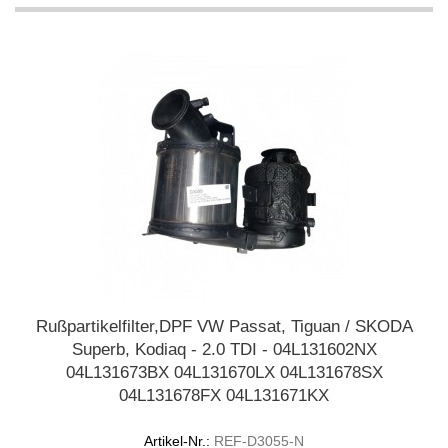
Rußpartikelfilter,DPF VW Passat, Tiguan / SKODA
Superb, Kodiaq - 2.0 TDI - 04L131602NX
04L131673BX 04L131670LX 04L131678SX
04L131678FX 04L131671KX
Artikel-Nr.:
REF-D3055-N