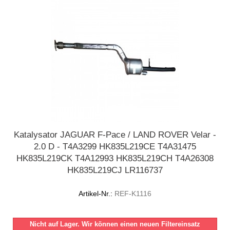
Katalysator JAGUAR F-Pace / LAND ROVER Velar -
2.0 D - T4A3299 HK835L219CE T4A31475
HK835L219CK T4A12993 HK835L219CH T4A26308
HK835L219CJ LR116737
Artikel-Nr.:
REF-K1116
Nicht auf Lager. Wir können einen neuen Filtereinsatz