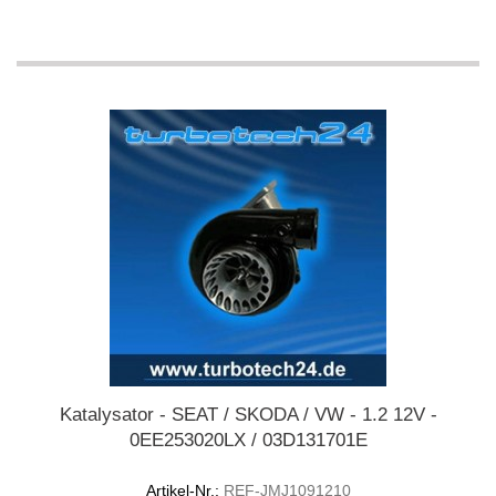
Katalysator - SEAT / SKODA / VW - 1.2 12V -
0EE253020LX / 03D131701E
Artikel-Nr.:
REF-JMJ1091210