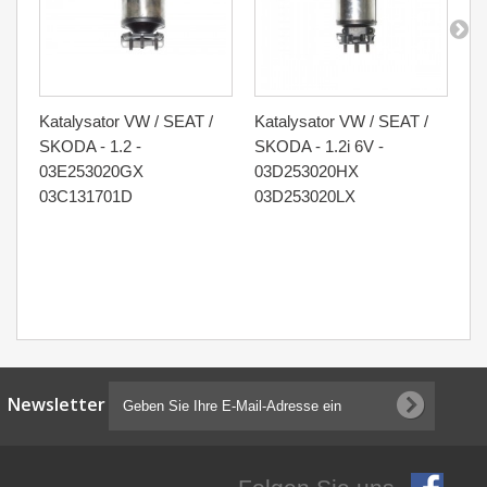
Katalysator VW / SEAT /
Katalysator VW / SEAT /
Ka
SKODA - 1.2 -
SKODA - 1.2i 6V -
SE
03E253020GX
03D253020HX
- 
03C131701D
03D253020LX
6
Newsletter