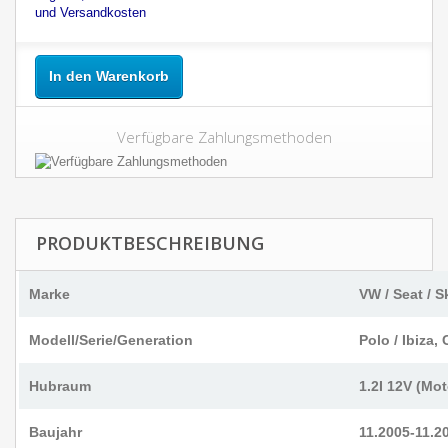
und Versandkosten
In den Warenkorb
Verfügbare Zahlungsmethoden
PRODUKTBESCHREIBUNG
Marke
VW / Seat / 
Modell/Serie/Generation
Polo / Ibiza,
Hubraum
1.2I 12V (M
Baujahr
11.2005-11.2