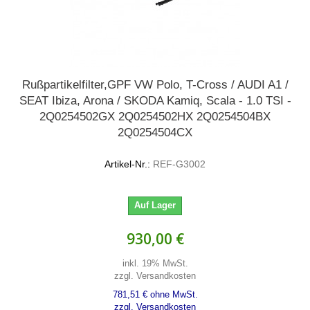
Rußpartikelfilter,GPF VW Polo, T-Cross / AUDI A1 /
SEAT Ibiza, Arona / SKODA Kamiq, Scala - 1.0 TSI -
2Q0254502GX 2Q0254502HX 2Q0254504BX
2Q0254504CX
Artikel-Nr.:
REF-G3002
Auf Lager
930,00 €
inkl. 19% MwSt.
zzgl. Versandkosten
781,51 € ohne MwSt.
zzgl. Versandkosten