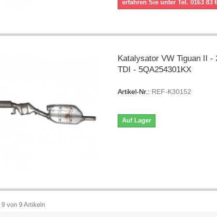
erfahren Sie unter Tel. 0163 83 
Katalysator VW Tiguan II - 
TDI - 5QA254301KX
Artikel-Nr.:
REF-K30152
Auf Lager
 9 von 9 Artikeln