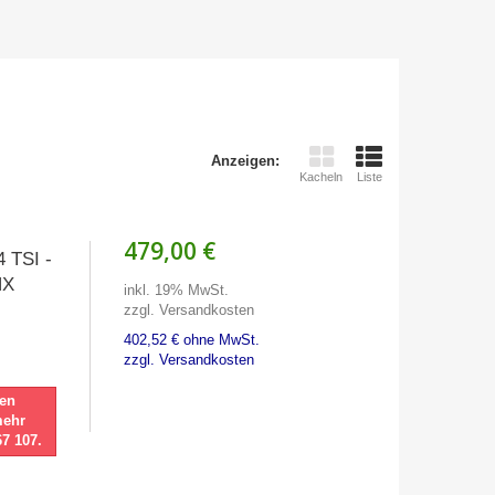
Anzeigen:
Kacheln
Liste
479,00 €
4 TSI -
HX
inkl. 19% MwSt.
zzgl. Versandkosten
402,52 € ohne MwSt.
zzgl. Versandkosten
nen
mehr
67 107.