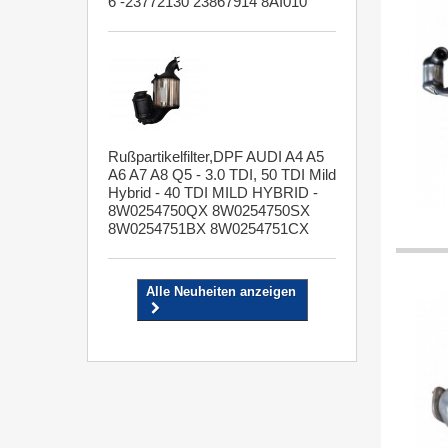
6 -23772130 23867914 8AI010
Rußpartikelfilter,DPF AUDI A4 A5
A6 A7 A8 Q5 - 3.0 TDI, 50 TDI Mild
Hybrid - 40 TDI MILD HYBRID -
8W0254750QX 8W0254750SX
8W0254751BX 8W0254751CX
Alle Neuheiten anzeigen