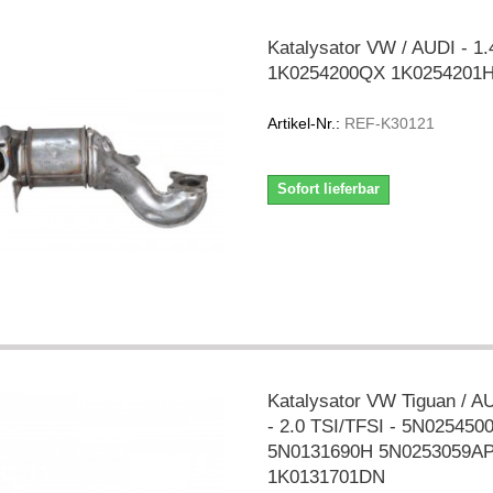
Katalysator VW / AUDI - 1.
1K0254200QX 1K0254201
Artikel-Nr.:
REF-K30121
Sofort lieferbar
Katalysator VW Tiguan / A
- 2.0 TSI/TFSI - 5N025450
5N0131690H 5N0253059A
1K0131701DN