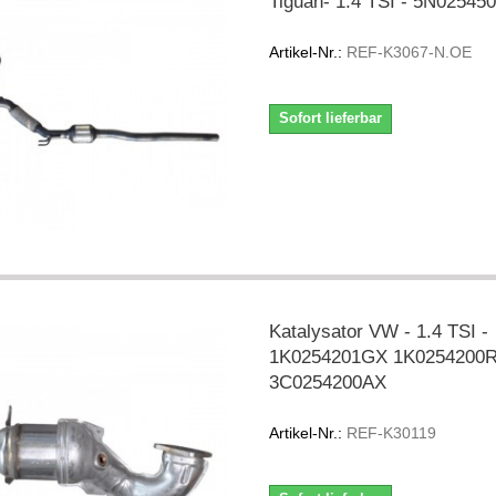
Tiguan- 1.4 TSI - 5N02545
Artikel-Nr.:
REF-K3067-N.OE
Sofort lieferbar
Katalysator VW - 1.4 TSI -
1K0254201GX 1K0254200
3C0254200AX
Artikel-Nr.:
REF-K30119