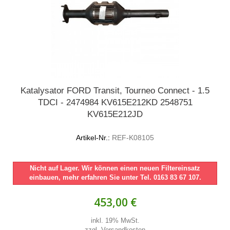
Katalysator FORD Transit, Tourneo Connect - 1.5
TDCI - 2474984 KV615E212KD 2548751
KV615E212JD
Artikel-Nr.:
REF-K08105
Nicht auf Lager. Wir können einen neuen Filtereinsatz
einbauen, mehr erfahren Sie unter Tel. 0163 83 67 107.
453,00 €
inkl. 19% MwSt.
zzgl. Versandkosten