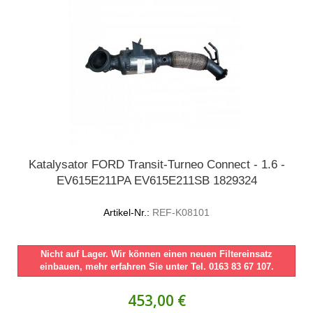
Katalysator FORD Transit-Turneo Connect - 1.6 -
EV615E211PA EV615E211SB 1829324
Artikel-Nr.:
REF-K08101
Nicht auf Lager. Wir können einen neuen Filtereinsatz
einbauen, mehr erfahren Sie unter Tel. 0163 83 67 107.
453,00 €