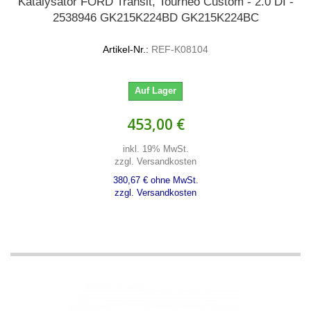
Katalysator FORD Transit, Tourneo Custom - 2.0 DI -
2538946 GK215K224BD GK215K224BC
Artikel-Nr.:
REF-K08104
Auf Lager
453,00 €
inkl. 19% MwSt.
zzgl. Versandkosten
380,67 € ohne MwSt.
zzgl. Versandkosten