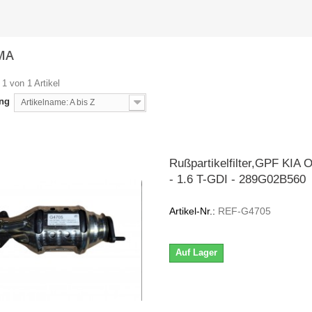
MA
 1 von 1 Artikel
ung
Artikelname: A bis Z
Rußpartikelfilter,GPF KIA 
- 1.6 T-GDI - 289G02B560
Artikel-Nr.:
REF-G4705
Auf Lager