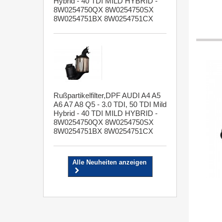
Hybrid - 40 TDI MILD HYBRID -
8W0254750QX 8W0254750SX
8W0254751BX 8W0254751CX
Rußpartikelfilter,DPF AUDI A4 A5
A6 A7 A8 Q5 - 3.0 TDI, 50 TDI Mild
Hybrid - 40 TDI MILD HYBRID -
8W0254750QX 8W0254750SX
8W0254751BX 8W0254751CX
Alle Neuheiten anzeigen