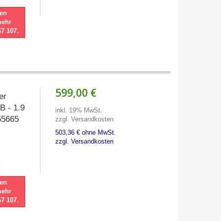
nen
mehr
67 107.
599,00 €
ter
B - 1.9
inkl. 19% MwSt.
55665
zzgl. Versandkosten
503,36 € ohne MwSt.
zzgl. Versandkosten
nen
mehr
67 107.