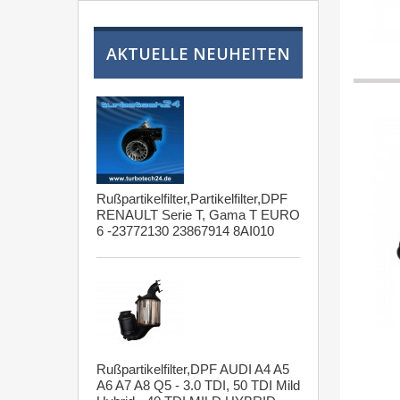
AKTUELLE NEUHEITEN
Rußpartikelfilter,Partikelfilter,DPF
RENAULT Serie T, Gama T EURO
6 -23772130 23867914 8AI010
Rußpartikelfilter,DPF AUDI A4 A5
A6 A7 A8 Q5 - 3.0 TDI, 50 TDI Mild