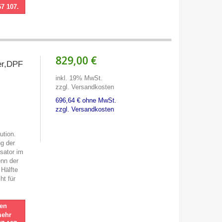
67 107.
829,00 €
ter,DPF
inkl. 19% MwSt.
zzgl. Versandkosten
696,64 € ohne MwSt.
zzgl. Versandkosten
ution.
ng der
ysator im
enn der
 Hälfte
ht für
nen
mehr