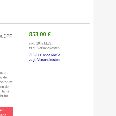
853,00 €
ter,DPF
inkl. 19% MwSt.
zzgl. Versandkosten
716,81 € ohne MwSt.
zzgl. Versandkosten
ution.
ng der
ysator im
enn der
 Hälfte
ht für
nen
mehr