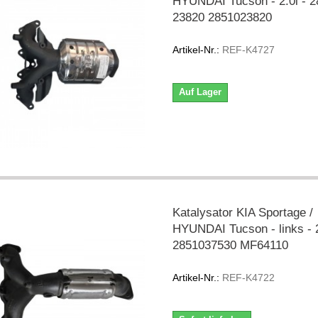
HYUNDAI Tucson - 2.0i - 2
23820 2851023820
Artikel-Nr.:
REF-K4727
Auf Lager
Katalysator KIA Sportage /
HYUNDAI Tucson - links - 2
2851037530 MF64110
Artikel-Nr.:
REF-K4722