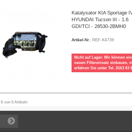
Katalysator KIA Sportage IV
HYUNDAI Tucson III - 1.6
GDI/TCI - 28530-2BMH0
Artikel-Nr.:
REF-K4739
Nicht auf Lager. Wir können ei
neuen Filtereinsatz einbauen, 
erfahren Sie unter Tel. 0163 83 
 6 von 6 Artikeln