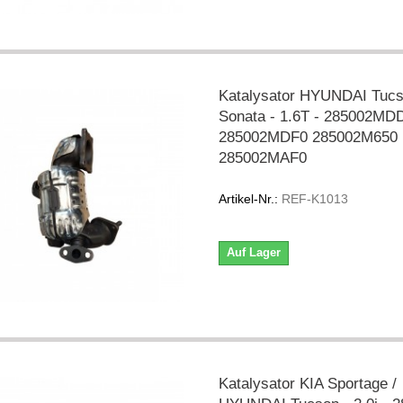
Katalysator HYUNDAI Tucs
Sonata - 1.6T - 285002MD
285002MDF0 285002M650
285002MAF0
Artikel-Nr.:
REF-K1013
Auf Lager
Katalysator KIA Sportage /