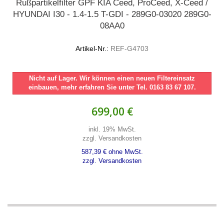
Rußpartikelfilter GPF KIA Ceed, ProCeed, X-Ceed /
HYUNDAI I30 - 1.4-1.5 T-GDI - 289G0-03020 289G0-
08AA0
Artikel-Nr.:
REF-G4703
Nicht auf Lager. Wir können einen neuen Filtereinsatz
einbauen, mehr erfahren Sie unter Tel. 0163 83 67 107.
699,00 €
inkl. 19% MwSt.
zzgl. Versandkosten
587,39 € ohne MwSt.
zzgl. Versandkosten