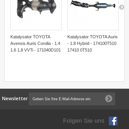
Katalysator TOYOTA
Katalysator TOYOTA Auris
Ka
Avensis Auris Corolla - 1.4
- 1.8 Hybrid - 174100T510
- 
1.6 1.8 VVTi - 171040D101
17410 0T510
17
Newsletter
Folgen Sie uns