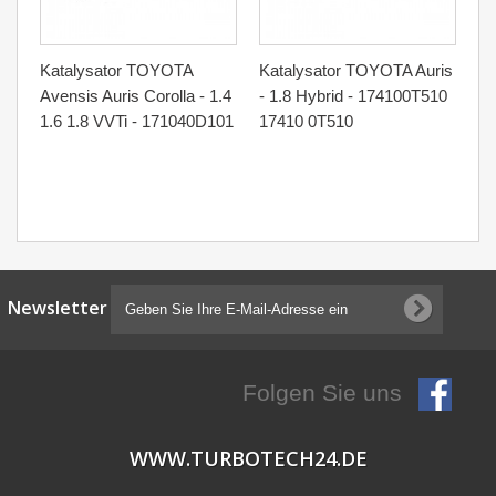
Katalysator TOYOTA
Katalysator TOYOTA Auris
Ka
Avensis Auris Corolla - 1.4
- 1.8 Hybrid - 174100T510
- 
1.6 1.8 VVTi - 171040D101
17410 0T510
17
Newsletter
Folgen Sie uns
WWW.TURBOTECH24.DE