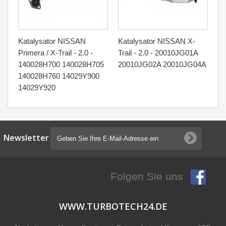
Katalysator NISSAN
Katalysator NISSAN X-
Ka
Primera / X-Trail - 2.0 -
Trail - 2.0 - 20010JG01A
Tr
140028H700 140028H705
20010JG02A 20010JG04A
2
140028H760 14029Y900
14029Y920
Newsletter
Folgen Sie uns
WWW.TURBOTECH24.DE