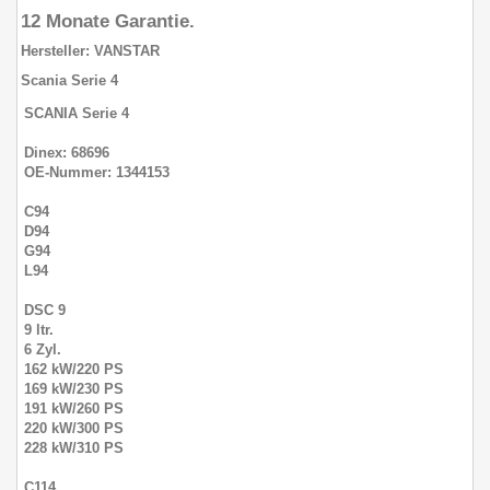
12 Monate Garantie.
Hersteller: VANSTAR
Scania Serie 4
SCANIA Serie 4
Dinex: 68696
OE-Nummer: 1344153
C94
D94
G94
L94
DSC 9
9 ltr.
6 Zyl.
162 kW/220 PS
169 kW/230 PS
191 kW/260 PS
220 kW/300 PS
228 kW/310 PS
C114