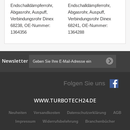
Endschalldämpferrohr,
Endschalldämpferrohr,
En
Abgasrohr, Auspuff,
Abgasrohr, Auspuff,
Ab
Verbindungsrohr Dinex
Verbindungsrohr Dinex
Ve
68238, OE-Nummer:
68241, OE-Nummer:
6
1364356
1364288
14
Newsletter
Folgen Sie uns
WWW.TURBOTECH24.DE
Neuheiten
Versandkosten
Datenschutzerklärung
AGB
Impressum
Widerrufsbelehrung
Branchenbücher