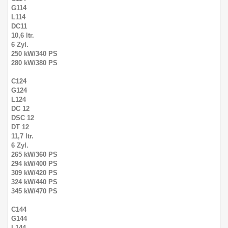
G114
L114
DC11
10,6 ltr.
6 Zyl.
250 kW/340 PS
280 kW/380 PS
C124
G124
L124
DC 12
DSC 12
DT 12
11,7 ltr.
6 Zyl.
265 kW/360 PS
294 kW/400 PS
309 kW/420 PS
324 kW/440 PS
345 kW/470 PS
C144
G144
L144