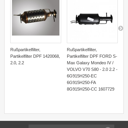
Rußpartikelfilter,
Rußpartikelfilter,
Ru
Partikelfilter DPF 1420068,
Partikelfilter DPF FORD S-
Pa
2.0, 2.2
Max Galaxy Mondeo IV /
Mo
VOLVO V70 S80 - 2.0 2.2 -
6
6G915H250-EC
6G915H250-FA
8G915H250-CC 1607729