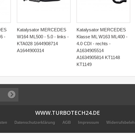
DES
Katalysator MERCEDES
Katalysator MERCEDES
6 -
W164 ML500 - 5.0 - links -
Klasse ML W163 ML400 -
KTA028 1644908714
4.0 CDI - rechts -
A1644900314
A1634905514
A1634905814 KT1148
KT1149
WWW.TURBOTECH24.DE
sten
Datenschutzerklärung
AGB
Impressum
Widerrufsbele