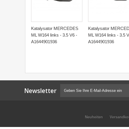
Katalysator MERCEDES
Katalysator MERCE
ML W164 links - 3.5 V6 -
ML W164 links - 3.5 V
A1644901936
A1644901936
Newsletter
Neuheiten
Versandko