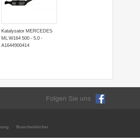
Katalysator MERCEDES
ML W164 500 - 5.0 -
A1644900414
Folgen Sie uns
hrung
Branchenbücher