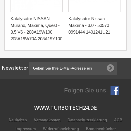
Katalysator NISSAN
Katalysator Nissan
Murano, Maxima, Quest -
Maxima - 3.0 - 50570
3.5 V6 - 208A19W100
0991444 1401241U21
208A19W70A 208A19Y100
Newsletter
Folgen Sie uns
WWW.TURBOTECH24.DE
Neuheiten
Versandkosten
Datenschutzerklärung
AGB
Impressum
Widerrufsbelehrung
Branchenbücher