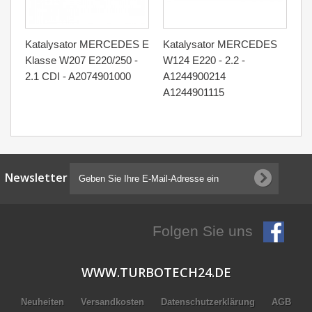
Katalysator MERCEDES E
Katalysator MERCEDES
Ka
Klasse W207 E220/250 -
W124 E220 - 2.2 -
Kl
2.1 CDI - A2074901000
A1244900214
A2
A1244901115
A
Newsletter
Folgen Sie uns
WWW.TURBOTECH24.DE
Neuheiten
Versandkosten
Datenschutzerklärung
AGB