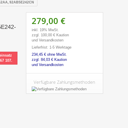
E242AA, 92AB5E242CN
279,00 €
5E242-
inkl. 19% MwSt.
N
zzgl. 100,00 € Kaution
und Versandkosten
Lieferfrist: 1-5 Werktage
234,45 € ohne MwSt.
einsatz
zzgl. 84,03 € Kaution
 67 107.
und Versandkosten
Verfügbare Zahlungsmethoden