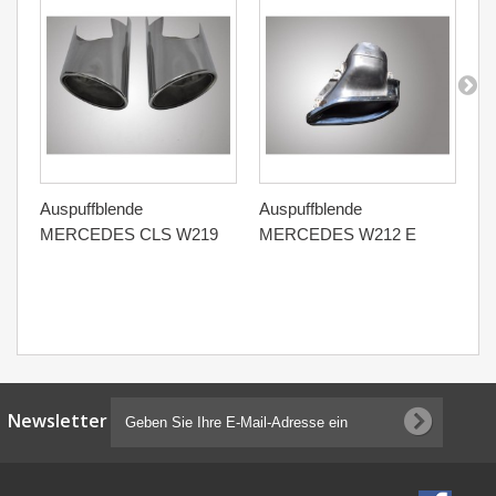
Auspuffblende
Auspuffblende
Or
MERCEDES CLS W219
MERCEDES W212 E
Au
En
Newsletter