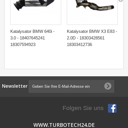
Katalysator BMW 640i -
Katalysator BMW X3 E83 -
Ka
3.0 - 18407645241
2.0D - 18303428561
M4
18307594923
18303412736
18
18
Newsletter
Folgen Sie uns
WWW.TURBOTECH24.DE