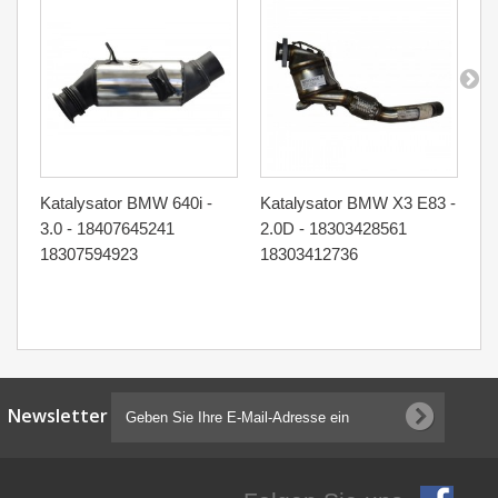
Katalysator BMW 640i -
Katalysator BMW X3 E83 -
Ka
3.0 - 18407645241
2.0D - 18303428561
M4
18307594923
18303412736
18
18
Newsletter