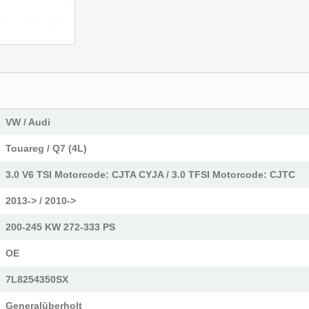
VW / Audi
Touareg / Q7 (4L)
3.0 V6 TSI Motorcode: CJTA CYJA / 3.0 TFSI Motorcode: CJTC
2013-> / 2010->
200-245 KW 272-333 PS
OE
7L8254350SX
Generalüberholt