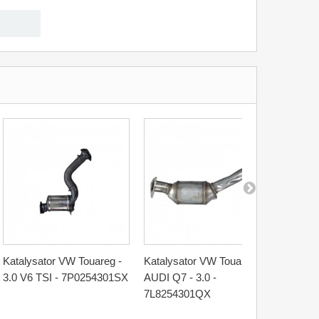
Katalysator VW Touareg -
Katalysator VW Touareg /
Kataly
3.0 V6 TSI - 7P0254301SX
AUDI Q7 - 3.0 -
5.0 TDI
7L8254301QX
690T