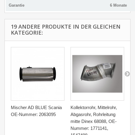
Garantie
6 Monate
19 ANDERE PRODUKTE IN DER GLEICHEN
KATEGORIE:
Mischer AD BLUE Scania
Kollektorrohr, Mittelrohr,
Fi
OE-Nummer: 2063095
Abgasrohr, Rohrleitung
SC
mitte Dinex 68088, OE-
19
Nummer: 1771141,