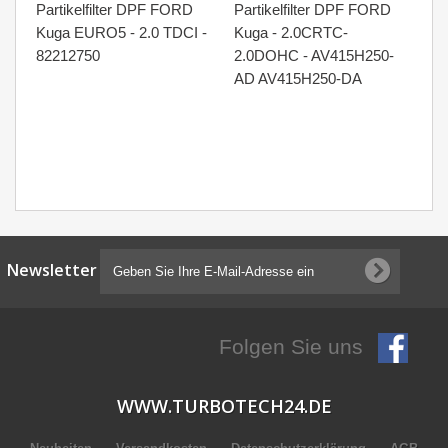
Partikelfilter DPF FORD
Partikelfilter DPF FORD
Pa
Kuga EURO5 - 2.0 TDCI -
Kuga - 2.0CRTC-
Ku
82212750
2.0DOHC - AV415H250-
82
AD AV415H250-DA
Newsletter
Folgen Sie uns
WWW.TURBOTECH24.DE