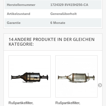
Herstellernummer
1724329 8V415H250-CA
Artikelzustand
Generalüberholt
Garantie
6 Monate
14 ANDERE PRODUKTE IN DER GLEICHEN
KATEGORIE:
Rußpartikelfilter,
Rußpartikelfilter,
Ru