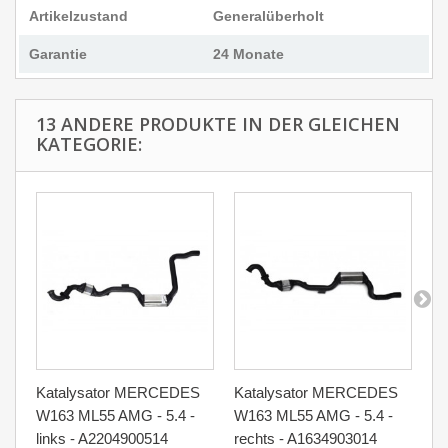
Artikelzustand
Generalüberholt
Garantie
24 Monate
13 ANDERE PRODUKTE IN DER GLEICHEN
KATEGORIE:
Katalysator MERCEDES
Katalysator MERCEDES
Ka
W163 ML55 AMG - 5.4 -
W163 ML55 AMG - 5.4 -
Kl
links - A2204900514
rechts - A1634903014
A