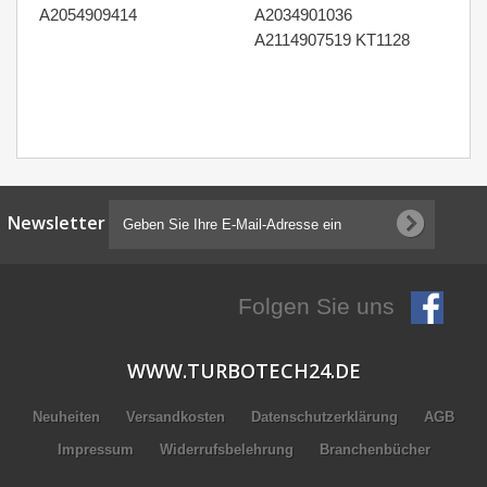
A2054909414
A2034901036
W2
A2114907519 KT1128
CD
A
A
Newsletter
Folgen Sie uns
WWW.TURBOTECH24.DE
Neuheiten
Versandkosten
Datenschutzerklärung
AGB
Impressum
Widerrufsbelehrung
Branchenbücher