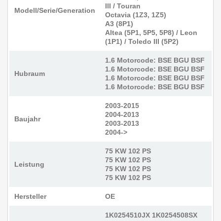
III / Touran
Modell/Serie/Generation
Octavia (1Z3, 1Z5)
A3
(8P1)
Altea (5P1, 5P5, 5P8) / Leon
(1P1) / Toledo III (5P2)
1.6 Motorcode:
BSE BGU BSF
1.6 Motorcode:
BSE BGU BSF
Hubraum
1.6 Motorcode: BSE BGU BSF
1.6 Motorcode: BSE BGU BSF
2003-2015
2004-2013
Baujahr
2003-2013
2004->
75 KW 102 PS
75 KW 102 PS
Leistung
75 KW 102 PS
75 KW 102 PS
Hersteller
OE
1K0254510JX 1K0254508SX