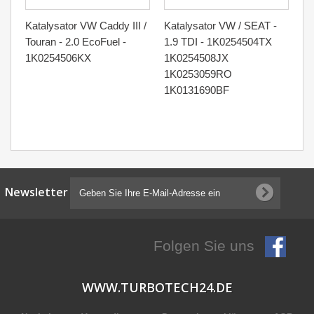
Katalysator VW Caddy III /
Katalysator VW / SEAT -
Ka
Touran - 2.0 EcoFuel -
1.9 TDI - 1K0254504TX
2.
1K0254506KX
1K0254508JX
2
1K0253059RO
1K0131690BF
Newsletter
Folgen Sie uns
WWW.TURBOTECH24.DE