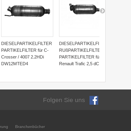
DIESELPARTIKELFILTER
DIESELPARTIKELFILTER
DIESE
PARTIKELFILTER für C-
RUßPARTIKELFILTER
RUßPA
Crosser / 4007 2.2HDi
PARTIKELFILTER für
PARTI
DW12MTED4
Renault Trafic 2,5 dCi
Mondeo
Folgen Sie uns
hrung
Branchenbücher