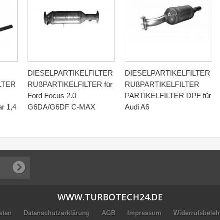
DIESELPARTIKELFILTER
DIESELPARTIKELFILTER
LTER
RUßPARTIKELFILTER für
RUßPARTIKELFILTER
Ford Focus 2.0
PARTIKELFILTER DPF für
r 1,4
G6DA/G6DF C-MAX
Audi A6
WWW.TURBOTECH24.DE
sten
Datenschutzerklärung
AGB
Impressum
Widerrufsbele