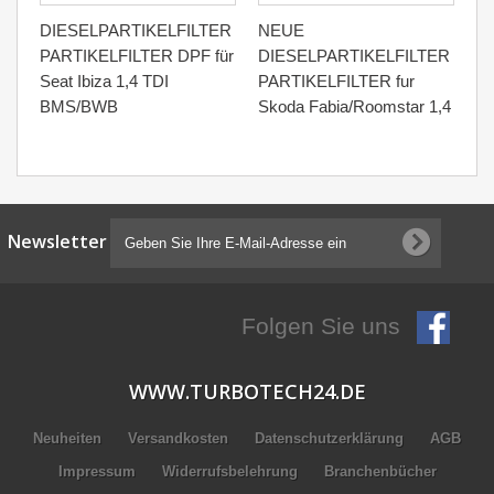
DIESELPARTIKELFILTER
NEUE
D
PARTIKELFILTER DPF für
DIESELPARTIKELFILTER
R
Seat Ibiza 1,4 TDI
PARTIKELFILTER fur
Fo
BMS/BWB
Skoda Fabia/Roomstar 1,4
G
Newsletter
Folgen Sie uns
WWW.TURBOTECH24.DE
Neuheiten
Versandkosten
Datenschutzerklärung
AGB
Impressum
Widerrufsbelehrung
Branchenbücher