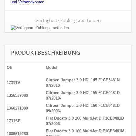
und Versandkosten
Verfügbare Zahlungsmethoden
PRODUKTBESCHREIBUNG
OE
Modell
Citroen Jumper 3.0 HDI 145 F1CE3481N
1731TV
07/2010-
Citroen Jumper 3.0 HDI 155 F1CE0481D
1356537080
07/2010-
Citroen Jumper 3.0 HDI 160 F1CE0481D
1360271080
09/2006-
Fiat Ducato 3.0 160 MultiJet D F1CE0481D
1731SE
07/2006-
Fiat Ducato 3.0 160 MultiJet D F1CE3481M
1606619280